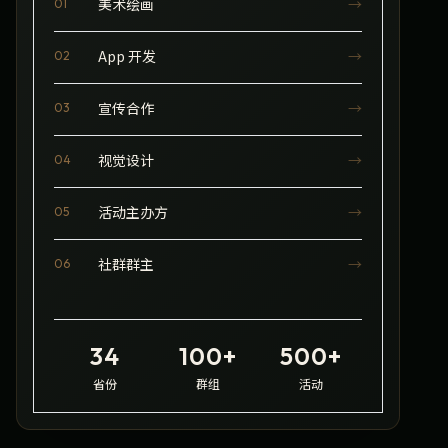
美术绘画
→
01
App 开发
→
02
宣传合作
→
03
视觉设计
→
04
活动主办方
→
05
社群群主
→
06
34
100+
500+
省份
群组
活动